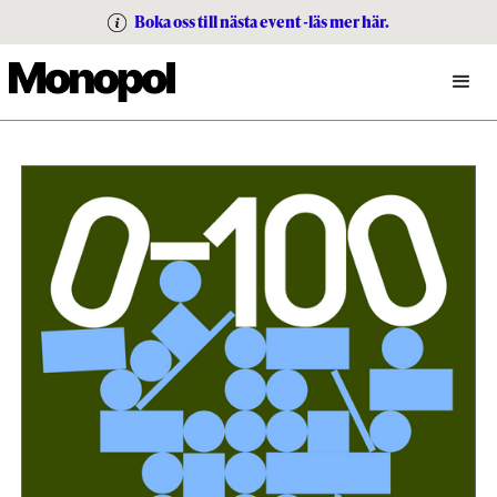
Boka oss till nästa event -läs mer här.